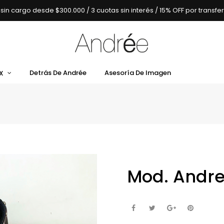
 sin cargo desde $300.000 / 3 cuotas sin interés / 15% OFF por transfe
Detrás De Andrée
Asesoría De Imagen
X
Mod. Andre