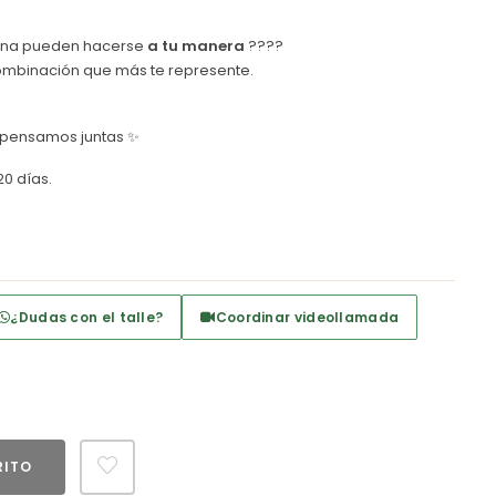
gina pueden hacerse
a tu manera
????
a combinación que más te represente.
 pensamos juntas ✨
20 días.
¿Dudas con el talle?
Coordinar videollamada
RITO