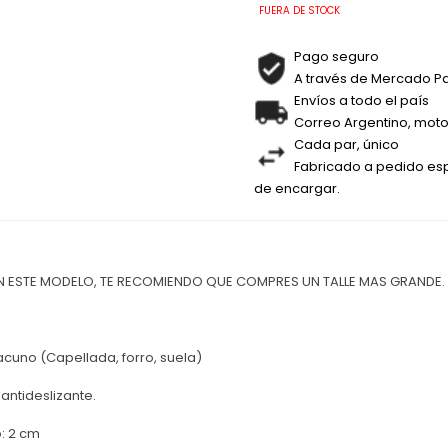
FUERA DE STOCK
Pago seguro
A través de Mercado P
Envíos a todo el país
Correo Argentino, moto
Cada par, único
Fabricado a pedido esp
de encargar.
EN ESTE MODELO, TE RECOMIENDO QUE COMPRES UN TALLE MAS GRANDE. EJ
:
cuno (Capellada, forro, suela)
antideslizante.
o: 2 cm